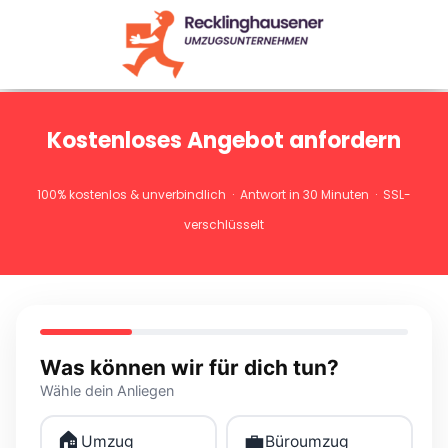
Kostenloses Angebot anfordern
100% kostenlos & unverbindlich · Antwort in 30 Minuten · SSL-
verschlüsselt