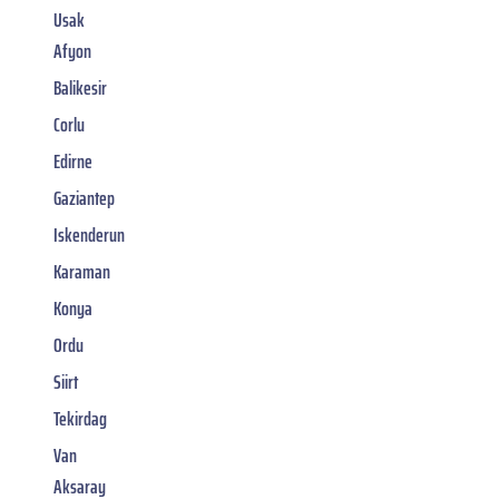
Usak
Afyon
Balikesir
Corlu
Edirne
Gaziantep
Iskenderun
Karaman
Konya
Ordu
Siirt
Tekirdag
Van
Aksaray